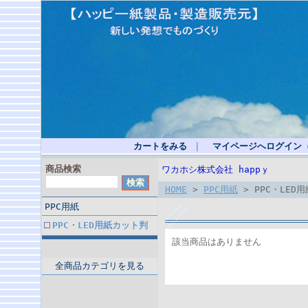
カートをみる
｜
マイページへログイン
商品検索
ワカホシ株式会社 happｙ
HOME
>
PPC用紙
> PPC・LED
PPC用紙
PPC・LED用紙カット判
該当商品はありません
全商品カテゴリを見る