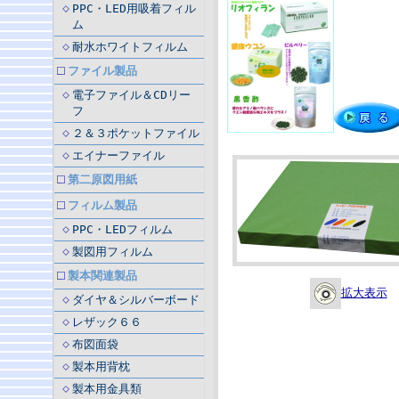
PPC・LED用吸着フィル
ム
耐水ホワイトフィルム
ファイル製品
電子ファイル＆CDリー
フ
２＆３ポケットファイル
エイナーファイル
第二原図用紙
フィルム製品
PPC・LEDフィルム
製図用フィルム
製本関連製品
拡大表示
ダイヤ＆シルバーボード
レザック６６
布図面袋
製本用背枕
製本用金具類