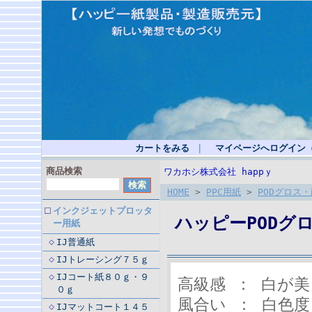
カートをみる
｜
マイページへログイン
商品検索
ワカホシ株式会社 happｙ
HOME
>
PPC用紙
>
PODグロス・
インクジェットプロッタ
ハッピーPODグロ
ー用紙
IJ普通紙
IJトレーシング７５ｇ
IJコート紙８０ｇ・９
高級感 ： 白が
０ｇ
風合い ： 白色
IJマットコート１４５