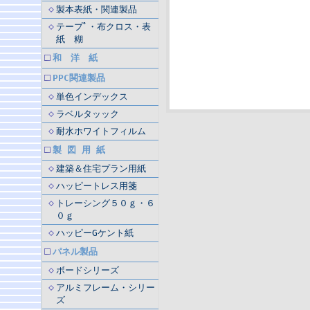
製本表紙・関連製品
テープﾟ・布クロス・表
紙 糊
和 洋 紙
PPC関連製品
単色インデックス
ラベルタッック
耐水ホワイトフィルム
製 図 用 紙
建築＆住宅プラン用紙
ハッピートレス用箋
トレーシング５０ｇ・６
０ｇ
ハッピーGケント紙
パネル製品
ボードシリーズ
アルミフレーム・シリー
ズ