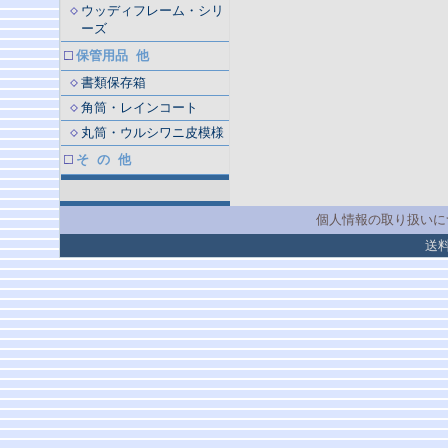
ウッディフレーム・シリ
ーズ
保管用品 他
書類保存箱
角筒・レインコート
丸筒・ウルシワニ皮模様
そ の 他
個人情報の取り扱いに
送