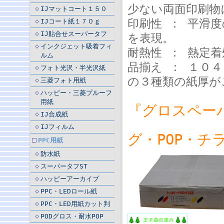
少ない両面印刷物
IJマットコート１５０
印刷性 ： 平滑
IJコート紙１７０ｇ
IJ貼合せスーパータフ
を表現。
インクジェット吸着フィ
耐熱性 ： 熱定
ルム
品揃え ： １０４
フォト光沢・半光沢紙
の３種類の紙厚が
三菱フォト用紙
色
ハッピー・三菱プルーフ
用紙
『グロスペー
IJ合成紙
IJフィルム
グ・POP・チ
PPC用紙
防水紙
スーパータフST
ハッピーアーカイブ
PPC・LEDロール紙
PPC・LED用紙カット判
PODグロス・耐水POP