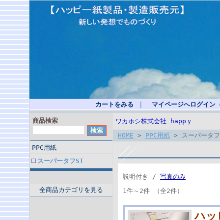
カートをみる
｜
マイページへログイン
商品検索
ワカホシ株式会社 happｙ
HOME
>
PPC用紙
> スーパータフ
PPC用紙
スーパータフST
説明付き /
写真のみ
全商品カテゴリを見る
1件～2件 （全2件）
ハッ