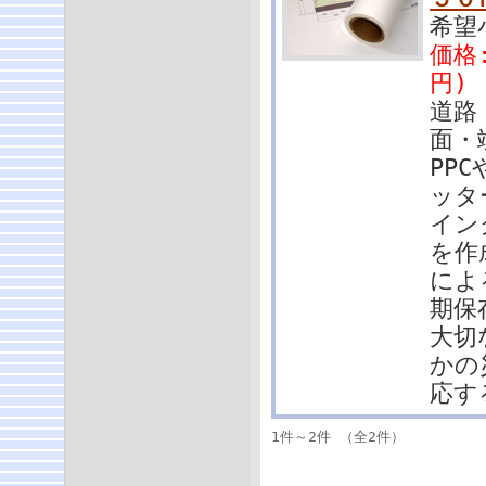
希望
価格:
円)
道路
面・
PP
ッタ
イン
を作
によ
期保
大切
かの
応す
1件～2件 （全2件）