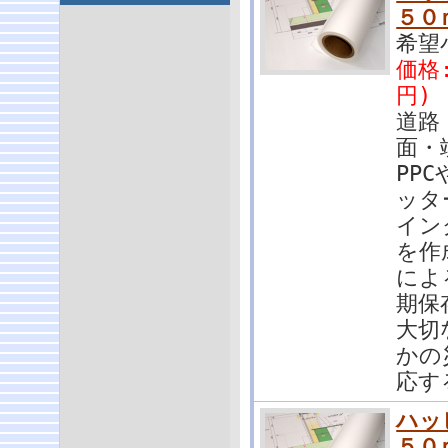
５０
希望
価格:
円)
道路
面・
PP
ッタ
イン
を作
によ
期保
大切
かの
応す
ハッ
５０