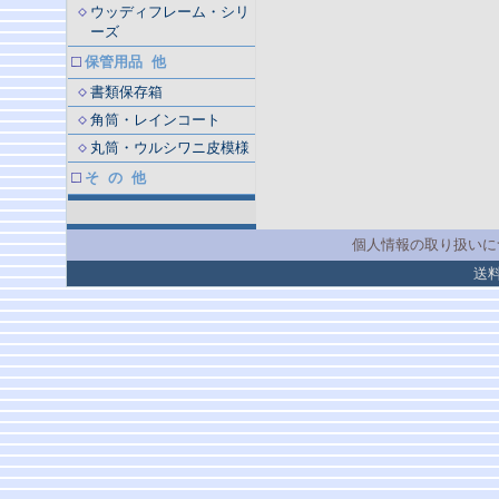
ウッディフレーム・シリ
ーズ
保管用品 他
書類保存箱
角筒・レインコート
丸筒・ウルシワニ皮模様
そ の 他
個人情報の取り扱いに
送